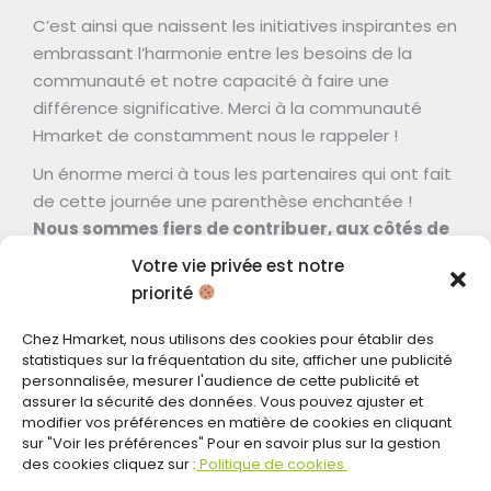
C’est ainsi que naissent les initiatives inspirantes en
embrassant l’harmonie entre les besoins de la
communauté et notre capacité à faire une
différence significative. Merci à la communauté
Hmarket de constamment nous le rappeler !
Un énorme merci à tous les partenaires qui ont fait
de cette journée une parenthèse enchantée !
Nous sommes fiers de contribuer, aux côtés de
nos partenaires et bénévoles, à rendre nos
Votre vie privée est notre
communautés plus fortes et plus unies.
priorité
Ensemble, continuons à faire de chaque Marché
Chez Hmarket, nous utilisons des cookies pour établir des
Solidaire un moment de partage, de générosité, et
statistiques sur la fréquentation du site, afficher une publicité
de solidarité qui restera gravé dans nos cœurs.
personnalisée, mesurer l'audience de cette publicité et
assurer la sécurité des données. Vous pouvez ajuster et
modifier vos préférences en matière de cookies en cliquant
sur "Voir les préférences" Pour en savoir plus sur la gestion
des cookies cliquez sur :
Politique de cookies
Marché solidaire du