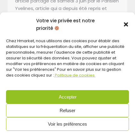
article partagé ce samedi 3 juin par le Parisien
Yvelines, article qui a depuis été repris et
partagé également par le Parisien National en
Votre vie privée est notre
format digital et papier.
priorité
Cet article titrant « Yvelines : Auchan ferme
Chez Hmarket, nous utilisons des cookies pour établir des
aux Mureaux, terrassé par l’impitoyable
statistiques sur la fréquentation du site, afficher une publicité
concurrent halal Hmarket » met en cause la
personnalisée, mesurer l'audience de cette publicité et
responsabilité de notre groupe dans la
assurer la sécurité des données. Vous pouvez ajuster et
fermeture du supermarché Auchan basé sur
modifier vos préférences en matière de cookies en cliquant
sur "Voir les préférences" Pour en savoir plus sur la gestion
la commune des Mureaux.
des cookies cliquez sur :
Politique de cookies
Toutefois, il nous semblait important de
revenir sur certains éléments présentés dans
ce papier qui suscitent pour nous et
Accepter
visiblement pour certaine.s. lecteur.rice.s
Refuser
quelques questionnements.
Voir les préférences