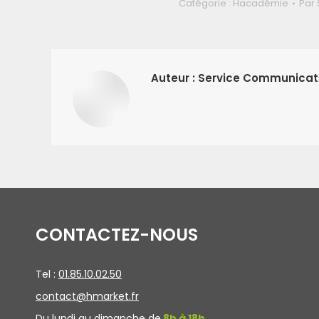
Catégorie :
Hacadémie
Par
Auteur :
Service Communicat
CONTACTEZ-NOUS
Tel :
01.85.10.02.50
contact@hmarket.fr
Du lundi au dimanche de
8h à 18h