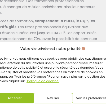
ofessionnelle. Ces formations professionnelles
 à changer de métier, enrichissant ainsi leur parcours
.
ammes de formation
, comprenant la POEC, le CQP, les
 réfugiés
. Les titres professionnels équivalent aux
s études supérieures jusqu’au BAC +2. Les opportunités
impressionnant de 70%, avec la possibilité de continuer
Votre vie privée est notre priorité
 démarque par ses opportunités d’embauche immédiates.
t social en proposant des formations spécifiques pour
ez Hmarket, nous utilisons des cookies pour établir des statistiques s
 fréquentation du site, afficher une publicité personnalisée, mesurer
nt dédié pour faciliter leur intégration dans le monde
audience de cette publicité et assurer la sécurité des données. Vous
uvez ajuster et modifier vos préférences en matière de cookies en
quant sur "Voir les préférences" Pour en savoir plus sur la gestion des
kies cliquez sur :
Politique de cookies
jectif ultime de ces formations est de
ne expertise pratique et théorique
 ressources nécessaires pour accéder à un
Accepter
Refuser
Voir les préférence
s, les formations de Hacadémie