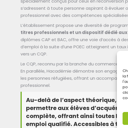
spécialement conçus pour ceux en reconversion pr
s’adressent à toute personne aspirant à évoluer ou
professionnel avec des compétences spécialisées
L’établissement propose une diversité de progr
titres professionnels et un dispositif dédié aux
diplômes CAP et BAC, offre une voie d’accès à de
d’emploi à la suite d’une POEC atteignent un taux 
vers un CQP.
Le CQP, reconnu par la branche du commerce, se
En parallèle, Hacadémie démontre son engagemen
Ch
la
les personnes réfugiées, offrant un accompagneme
l'
professionnel.
po
cli
coo
Au-delà de l’aspect théorique, l’ob
permettre aux élèves d’acquérir u
complète, offrant ainsi toutes les
emploi qualifié.
Accessibles à tou