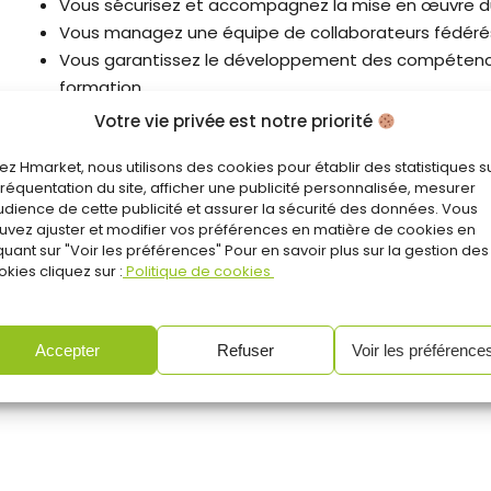
Vous sécurisez et accompagnez la mise en œuvre d
Vous managez une équipe de collaborateurs fédérés 
Vous garantissez le développement des compétences
formation
Vous garantissez du climat social sur votre structure
Votre vie privée est notre priorité
Vous garantissez la sécurité des biens et des perso
ez Hmarket, nous utilisons des cookies pour établir des statistiques s
Vous garantissez la satisfaction client sur votre ma
 fréquentation du site, afficher une publicité personnalisée, mesurer
Vous prenez en charge le recrutement de vos collab
audience de cette publicité et assurer la sécurité des données. Vous
secteur
uvez ajuster et modifier vos préférences en matière de cookies en
quant sur "Voir les préférences" Pour en savoir plus sur la gestion des
Vous réalisez les actions de suivi nécessaires concer
kies cliquez sur :
Politique de cookies
validation la période d ’essai…)
Vous animez la vie de votre structure
Vous prenez en charge les réunions des délégués du
Accepter
Refuser
Voir les préférence
Vous assurez un reporting hebdomadaire et mensuel