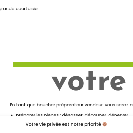
rande courtoisie.
votre
En tant que boucher préparateur vendeur, vous serez a
préparer les pièces : désosser, découper, dénerver…,
éventuellement cuisiner des plats (partie traiteur),
Votre vie privée est notre priorité
composer sa vitrine, valoriser ses produits,