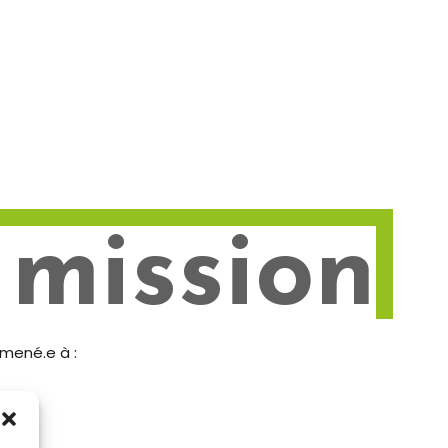
 mission
mené.e à :