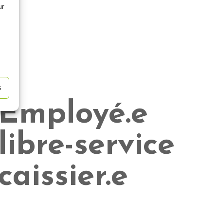
ur
s
Employé.e
libre-service
caissier.e