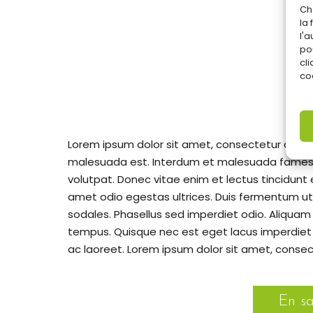
Ch
la
l'
po
cli
coo
Lorem ipsum dolor sit amet, consectetur adipisc
malesuada est. Interdum et malesuada fames a
volutpat. Donec vitae enim et lectus tincidunt 
amet odio egestas ultrices. Duis fermentum ut
sodales. Phasellus sed imperdiet odio. Aliquam
tempus. Quisque nec est eget lacus imperdiet 
ac laoreet. Lorem ipsum dolor sit amet, consect
En sa