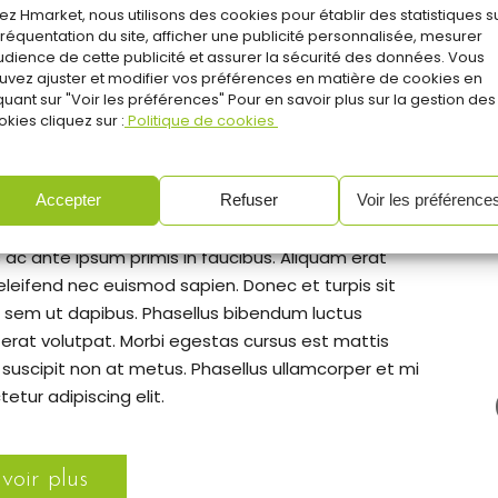
ez Hmarket, nous utilisons des cookies pour établir des statistiques s
 fréquentation du site, afficher une publicité personnalisée, mesurer
audience de cette publicité et assurer la sécurité des données. Vous
uvez ajuster et modifier vos préférences en matière de cookies en
quant sur "Voir les préférences" Pour en savoir plus sur la gestion des
kies cliquez sur :
Politique de cookies
Accepter
Refuser
Voir les préférence
ing elit. In vitae lectus commodo, iaculis ipsum ac,
c ante ipsum primis in faucibus. Aliquam erat
eleifend nec euismod sapien. Donec et turpis sit
 sem ut dapibus. Phasellus bibendum luctus
 erat volutpat. Morbi egestas cursus est mattis
suscipit non at metus. Phasellus ullamcorper et mi
etur adipiscing elit.
voir plus