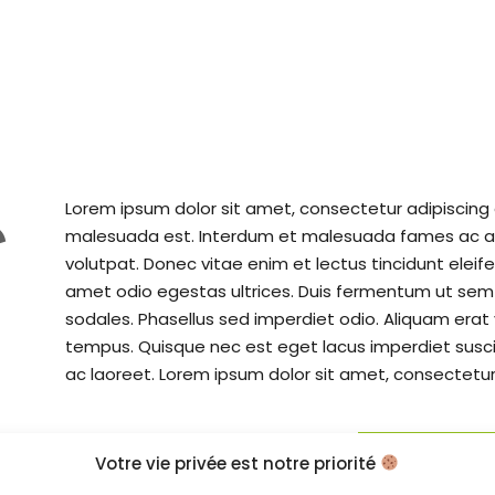
Lorem ipsum dolor sit amet, consectetur adipiscing e
e
malesuada est. Interdum et malesuada fames ac ant
volutpat. Donec vitae enim et lectus tincidunt eleif
amet odio egestas ultrices. Duis fermentum ut sem
sodales. Phasellus sed imperdiet odio. Aliquam erat
tempus. Quisque nec est eget lacus imperdiet susci
ac laoreet. Lorem ipsum dolor sit amet, consectetur a
En savoir
Votre vie privée est notre priorité