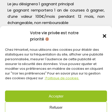
Le jeu désignera 1 gagnant principal
Le gagnant remportera 1 an de courses à gagner,
d’une valeur 100€/mois pendant 12 mois, non
échangeable, non remboursable
ARTICLE 5 – DÉSIGNATION DES GAGNANTS
Votre vie privée est notre
5.1 – Un tirage au sort aléatoire sera réalisé un
priorité
semaine après la fin du concours par le service
Chez Hmarket, nous utilisons des cookies pour établir des
communication de Hmarket
statistiques sur la fréquentation du site, afficher une publicité
5.2 – Le gagnant sera averti par email et/ou
personnalisée, mesurer l'audience de cette publicité et
téléphone par le service marketing.
assurer la sécurité des données. Vous pouvez ajuster et
Il devra confirmer ses coordonnées dans un délai
modifier vos préférences en matière de cookies en cliquant
sur "Voir les préférences" Pour en savoir plus sur la gestion
de 8 jours.
des cookies cliquez sur :
Politique de cookies
Sans réponse dans ce délai, le gagnant sera
considéré comme ayant renoncé à son lot, lequel
sera définitivement perdu.
Accepter
Le gagnant autorise la Société Organisatrice à
procéder à toute vérification concernant son
Refuser