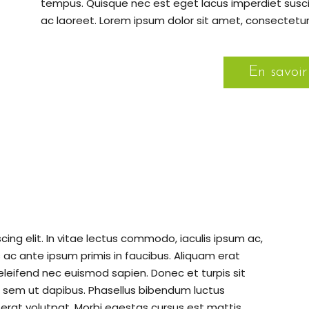
tempus. Quisque nec est eget lacus imperdiet susci
ac laoreet. Lorem ipsum dolor sit amet, consectetur a
En savoir
ing elit. In vitae lectus commodo, iaculis ipsum ac,
c ante ipsum primis in faucibus. Aliquam erat
eleifend nec euismod sapien. Donec et turpis sit
 sem ut dapibus. Phasellus bibendum luctus
 erat volutpat. Morbi egestas cursus est mattis