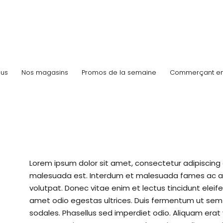
us
Nos magasins
Promos de la semaine
Commerçant e
Lorem ipsum dolor sit amet, consectetur adipiscing e
malesuada est. Interdum et malesuada fames ac ant
volutpat. Donec vitae enim et lectus tincidunt eleif
amet odio egestas ultrices. Duis fermentum ut sem
sodales. Phasellus sed imperdiet odio. Aliquam erat