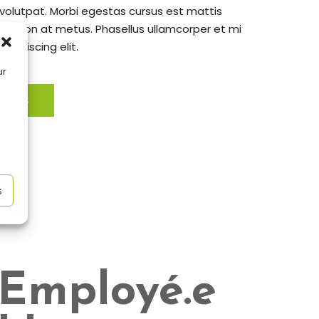
 volutpat. Morbi egestas cursus est mattis
pit non at metus. Phasellus ullamcorper et mi
dipiscing elit.
ur
 plus
s
Employé.e