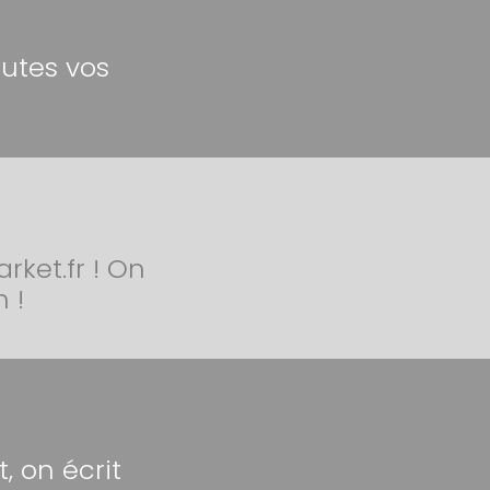
outes vos
ket.fr ! On
 !
 on écrit