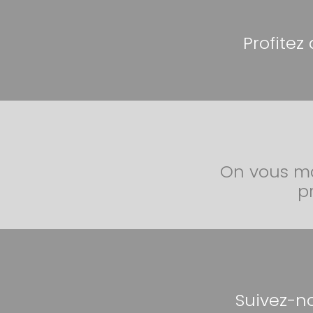
Profitez
On vous ma
p
Suivez-no