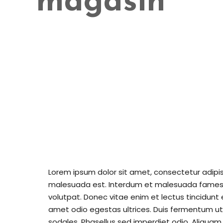
magasin
Lorem ipsum dolor sit amet, consectetur adipisc
malesuada est. Interdum et malesuada fames a
volutpat. Donec vitae enim et lectus tincidunt 
amet odio egestas ultrices. Duis fermentum ut
sodales. Phasellus sed imperdiet odio. Aliquam