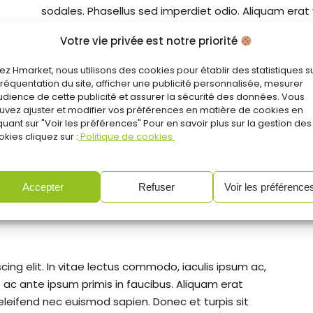
sodales. Phasellus sed imperdiet odio. Aliquam erat
tempus. Quisque nec est eget lacus imperdiet susci
Votre vie privée est notre priorité
ac laoreet. Lorem ipsum dolor sit amet, consectetur a
ez Hmarket, nous utilisons des cookies pour établir des statistiques s
 fréquentation du site, afficher une publicité personnalisée, mesurer
audience de cette publicité et assurer la sécurité des données. Vous
En savoir
uvez ajuster et modifier vos préférences en matière de cookies en
quant sur "Voir les préférences" Pour en savoir plus sur la gestion des
kies cliquez sur :
Politique de cookies
Accepter
Refuser
Voir les préférence
ing elit. In vitae lectus commodo, iaculis ipsum ac,
c ante ipsum primis in faucibus. Aliquam erat
eleifend nec euismod sapien. Donec et turpis sit