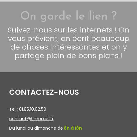
On garde le lien ?
Suivez-nous sur les internets ! On
vous prévient, on écrit beaucoup
de choses intéressantes et on y
partage plein de bons plans !
CONTACTEZ-NOUS
Tel :
01.85.10.02.50
contact@hmarket.fr
Du lundi au dimanche de
8h à 18h