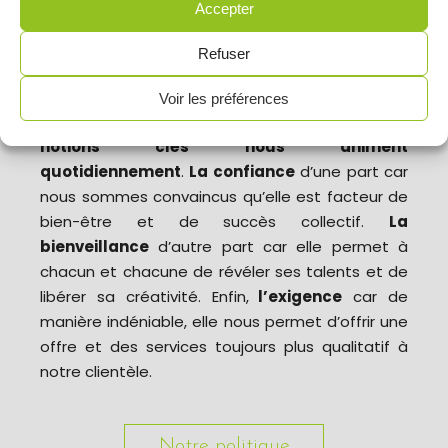
Accepter
C’est en 2006 en Seine-et-Marne que l’histoire
de Hmarket commence lorsqu’une famille de
Refuser
bouchers décide de se lancer dans l’aventure de
la distribution.
15 ans après cet esprit familial
Voir les préférences
reste au cœur de notre vision
. Chez Hmarket,
3
notions clés nous animent
quotidiennement
.
La confiance
d’une part car
nous sommes convaincus qu’elle est facteur de
bien-être et de succès collectif.
La
bienveillance
d’autre part car elle permet à
chacun et chacune de révéler ses talents et de
libérer sa créativité. Enfin,
l’exigence
car de
manière indéniable, elle nous permet d’offrir une
offre et des services toujours plus qualitatif à
notre clientèle.
Notre politique